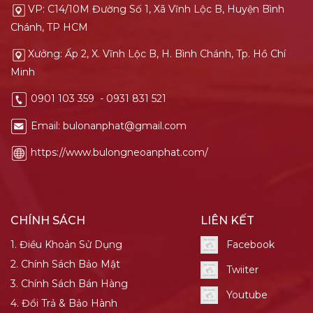
VP: C14/10M Đường Số 1, Xã Vĩnh Lộc B, Huyện Bình
Chánh, TP HCM
Xưởng: Ấp 2, X. Vĩnh Lộc B, H. Bình Chánh, Tp. Hồ Chí
Minh
0901 103 359 - 0931 831 521
Email: bulonanphat@gmail.com
https://www.bulongneoanphat.com/
CHÍNH SÁCH
LIÊN KẾT
1. Điều Khoản Sử Dụng
Facebook
2. Chính Sách Bảo Mật
Twiiter
3. Chính Sách Bán Hàng
Youtube
4. Đổi Trả & Bảo Hành