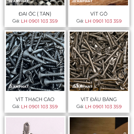
ĐAI ỐC ( TÁN)
VÍT GỖ
Giá:
LH 0901 103 359
Giá:
LH 0901 103 359
VÍT THẠCH CAO
VÍT ĐẦU BẰNG
Giá:
LH 0901 103 359
Giá:
LH 0901 103 359